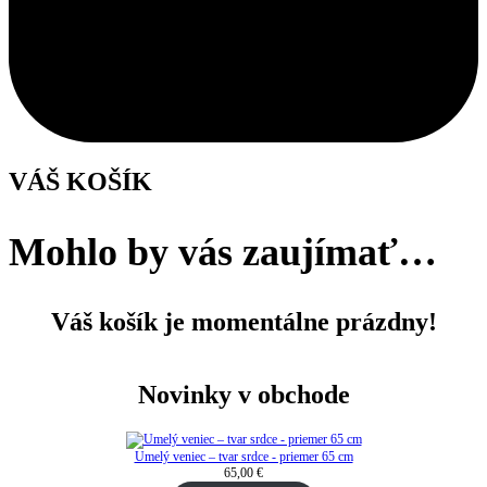
VÁŠ KOŠÍK
Mohlo by vás zaujímať…
Váš košík je momentálne prázdny!
Novinky v obchode
Umelý veniec – tvar srdce - priemer 65 cm
65,00
€